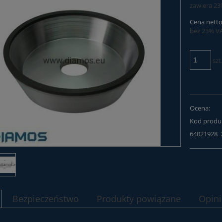
zawiera 2
Cena netto
bez 23% V
szt
Ocena:
Kod produ
64021928_
Bezpieczeństwo
Produkty powiązane
Opini