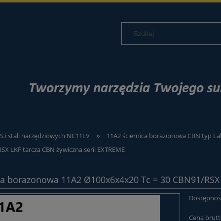
»
S i stali narzędziowych NC11LV
11A2 ściernica borazonowa CBN typ L
SX LKF tarcza CBN żywiczna serii EXTREME
ca borazonowa 11A2 Ø100x6x4x20 Tc = 30 CBN91/RSX 
Dostępnoś
Cena brutt