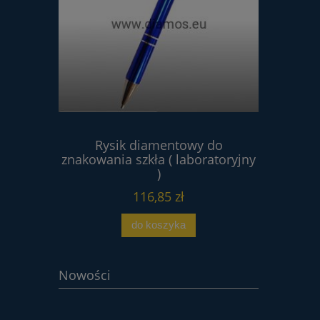
wa 4V2
Rysik diamentowy do
Proszek 
80 tarcza
znakowania szkła ( laboratoryjny
 HSS
)
116,85 zł
do koszyka
Nowości