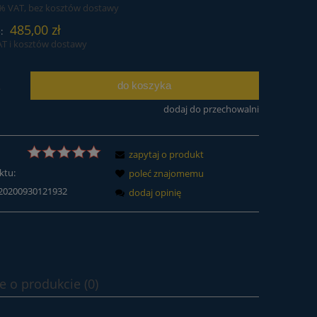
3% VAT, bez kosztów dostawy
485,00 zł
:
AT i kosztów dostawy
do koszyka
.
dodaj do przechowalni
zapytaj o produkt
ktu:
poleć znajomemu
20200930121932
dodaj opinię
e o produkcie (0)