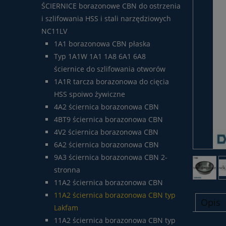
ŚCIERNICE borazonowe CBN do ostrzenia
i szlifowania HSS i stali narzędziowych
NC11LV
1A1 borazonowa CBN płaska
Typ 1A1W 1A1 1A8 6A1 6A8
ściernice do szlifowania otworów
1A1R tarcza borazonowa do cięcia
HSS spoiwo żywiczne
4A2 ściernica borazonowa CBN
4BT9 ściernica borazonowa CBN
4V2 ściernica borazonowa CBN
6A2 ściernica borazonowa CBN
9A3 ściernica borazonowa CBN 2-
stronna
11A2 ściernica borazonowa CBN
11A2 ściernica borazonowa CBN typ
Opis
Lakfam
11A2 ściernica borazonowa CBN typ