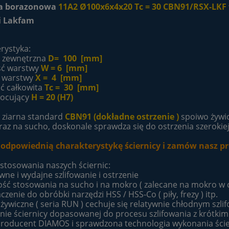
ca borazonowa
11A2
Ø
100x6x4x20 Tc = 30 CBN91/RSX-LKF
ki Lakfam
rystyka:
a zewnętrzna
D= 100 [mm]
ść warstwy
W = 6 [mm]
 warstwy
X = 4 [mm]
ć całkowita
Tc = 30 [mm]
ocujący
H = 20 (H7)
 ziarna standard
CBN91 (dokładne ostrzenie )
spoiwo żywic
az na sucho, doskonale sprawdza się do ostrzenia szerokie
 odpowiednią charakterystykę ściernicy i zamów nasz pr
 stosowania naszych ściernic:
wne i wydajne szlifowanie i ostrzenie
ość stosowania na sucho i na mokro ( zalecane na mokro w ce
czenie do obróbki narzędzi HSS / HSS-Co ( piły, frezy ) itp.
 żywiczne ( seria RUN ) cechuje się relatywnie chłodnym szl
nie ściernicy dopasowanej do procesu szlifowania z krótki
 producent DIAMOS i sprawdzona technologia wykonania ście