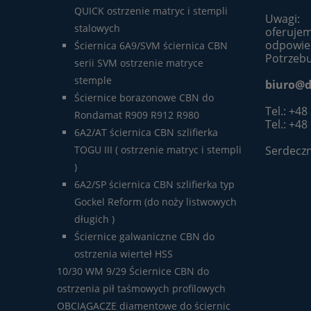
QUICK ostrzenie matryc i stempli
Uwagi:
stalowych
oferujem
odpowie
Ściernica 6A9/SVM ściernica CBN
Potrzebu
serii SVM ostrzenie matryce
stemple
biuro@d
Ściernice borazonowe CBN do
Tel.: +48
Rondamat R909 R912 R980
Tel.: +48
6A2/AT ściernica CBN szlifierka
Serdeczn
TOGU III ( ostrzenie matryc i stempli
)
6A2/SP ściernica CBN szlifierka typ
Gockel Reform (do noży listwowych
długich )
Ściernice galwaniczne CBN do
ostrzenia wierteł HSS
10/30 WM 9/29 Ściernice CBN do
ostrzenia pił taśmowych profilowych
OBCIĄGACZE diamentowe do ściernic