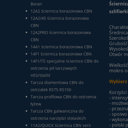
Ścierni
Boran
szlifier
12A2 ściernica borazonowa CBN
12A2/45 ściernica borazonowa
CBN
Charakte
Średnic
12A2PRO ściernica borazonowa
Szeroko
CBN
Grubość
14A1 ściernica borazonowa CBN
Wysokoś
Otwór m
14F1 ściernica borazonowa CBN
14F1/TS specjalne ściernice CBN do
Wielkość
ostrzenia pił tarczowych
mokro or
HSS/Stellit
Wybierz
Tarcza diamentowa CBN do
ostrzałek RS75 RS150
Korzyści
Tarcza profilowa CBN do ostrzenia
- intensy
- możliw
łyżew
- przezna
Tarcza CBN galwaniczna do
- spoiwo
ostrzenia narzędzi stolaskich
- wykona
- polski
11A2/QUICK ściernica CBN serii