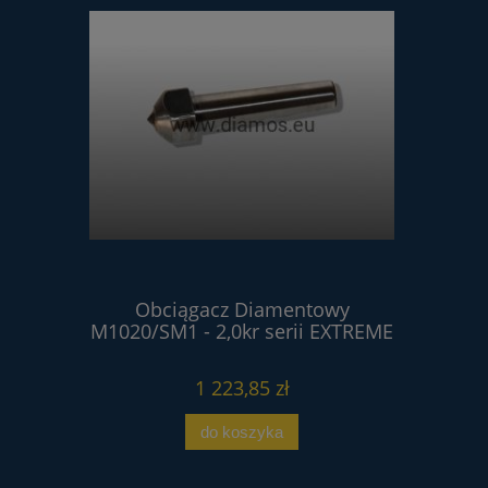
ntowy
Obciągacz Diamentowy
Obci
erii
M1020/SM1 - 2,0kr serii EXTREME
M102
1 223,85 zł
do koszyka