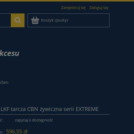
Zarejestruj się
Zaloguj się
Koszyk:
(pusty)
akfam
LKF tarcza CBN żywiczna serii EXTREME
ć:
zapytaj o dostępność
596,55 zł
o: