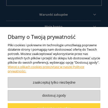
Warunki zakupów
Moje konto
Dbamy o Twoją prywatność
Informacje o sklepie
Pliki cookies i pokrewne im technologie umożliwiają poprawne
działanie strony i pomagają nam dostosować ofertę do Twoich
Ze względu na szeroką gamę produktów oferowanych przez firmę
potrzeb. Możesz zaakceptować wykorzystanie przez nas
wszystkich tych plików i przejść do sklepu lub dostosować użycie
DIAMOS sp. j. sklep internetowy oferuje tylko ich część. Jeśli nie
plików do swoich preferencji, wybierając opcję "Dostosuj zgody".
znaleźli Państwo tutaj tego czego szukali zachęcamy do kontaktu
Więcej o plikach cookies przeczytasz w naszej Polityce
telefonicznego lub mailowego. Postaramy się dobrać odpowiedni
prywatności.
produkt.
DIAMOS
Liliana Lewandowska i Wspólnicy Sp.J.
ul.
zaakceptuj tylko niezbędne
Topolowa 25
47-420 Kuźnia Raciborska NIP: 639-200-38-05
Telefon: 32 454 40 50
dostosuj zgody
pokaż pełną wersję strony