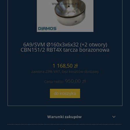
6A9/SVM Ø160x3x6x32 (+2 otwory)
CBN151/2 RBT4X tarcza borazonowa
1 168,50 zł
zawiera 23% VAT, bez kosztów dostawy
950,00 zł
Cena netto:
do koszyka
Warunki zakupów