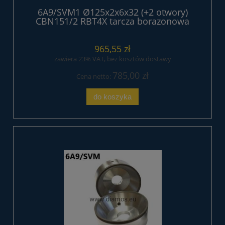
6A9/SVM1 Ø125x2x6x32 (+2 otwory)
CBN151/2 RBT4X tarcza borazonowa
CBN
965,55 zł
zawiera 23% VAT, bez kosztów dostawy
785,00 zł
Cena netto:
do koszyka