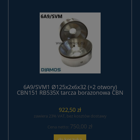
6A9/SVM1 Ø125x2x6x32 (+2 otwory)
CBN151 RB535X tarcza borazonowa CBN
922,50 zł
zawiera 23% VAT, bez kosztów dostawy
750,00 zł
Cena netto:
do koszyka