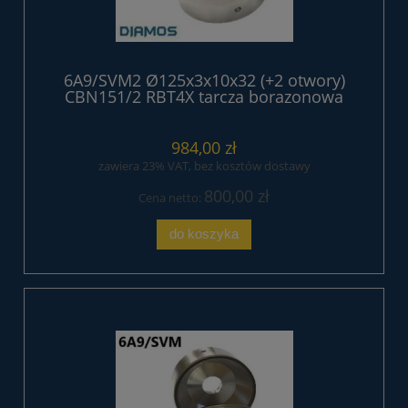
6A9/SVM2 Ø125x3x10x32 (+2 otwory)
CBN151/2 RBT4X tarcza borazonowa
984,00 zł
zawiera 23% VAT, bez kosztów dostawy
800,00 zł
Cena netto:
do koszyka