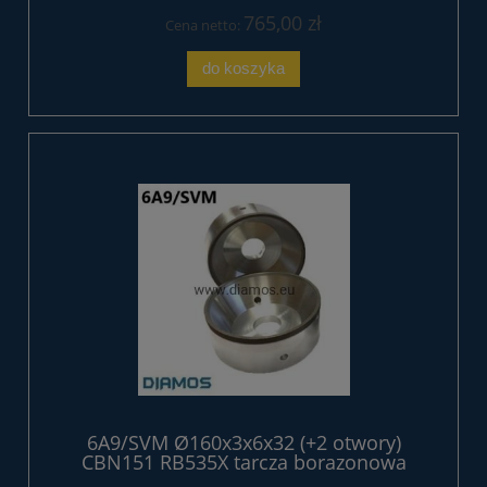
765,00 zł
Cena netto:
do koszyka
6A9/SVM Ø160x3x6x32 (+2 otwory)
CBN151 RB535X tarcza borazonowa