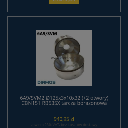
6A9/SVM2 Ø125x3x10x32 (+2 otwory)
CBN151 RB535X tarcza borazonowa
940,95 zł
zawiera 23% VAT, bez kosztów dostawy