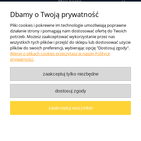
Moje konto
Dbamy o Twoją prywatność
Informacje o sklepie
Pliki cookies i pokrewne im technologie umożliwiają poprawne
działanie strony i pomagają nam dostosować ofertę do Twoich
potrzeb. Możesz zaakceptować wykorzystanie przez nas
Ze względu na szeroką gamę produktów oferowanych przez firmę
wszystkich tych plików i przejść do sklepu lub dostosować użycie
DIAMOS sp. j. sklep internetowy oferuje tylko ich część. Jeśli nie
plików do swoich preferencji, wybierając opcję "Dostosuj zgody".
znaleźli Państwo tutaj tego czego szukali zachęcamy do kontaktu
Więcej o plikach cookies przeczytasz w naszej Polityce
telefonicznego lub mailowego. Postaramy się dobrać odpowiedni
prywatności.
produkt.
DIAMOS
Liliana Lewandowska i Wspólnicy Sp.J.
ul.
zaakceptuj tylko niezbędne
Topolowa 25
47-420 Kuźnia Raciborska NIP: 639-200-38-05
Telefon: 32 454 40 50
dostosuj zgody
pokaż pełną wersję strony
zaakceptuj wszystkie
Sklep internetowy Shoper.pl