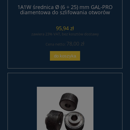
1A1W średnica Ø (6 ÷ 25) mm GAL-PRO
diamentowa do szlifowania otworów
95,94 zł
zawiera 23% VAT, bez kosztów dostawy
78,00 zł
Cena netto:
do koszyka