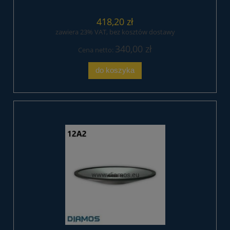
418,20 zł
zawiera 23% VAT, bez kosztów dostawy
340,00 zł
Cena netto:
do koszyka