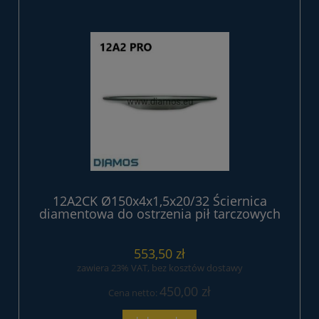
12A2CK Ø150x4x1,5x20/32 Ściernica
diamentowa do ostrzenia pił tarczowych
z węglikem
553,50 zł
zawiera 23% VAT, bez kosztów dostawy
450,00 zł
Cena netto: