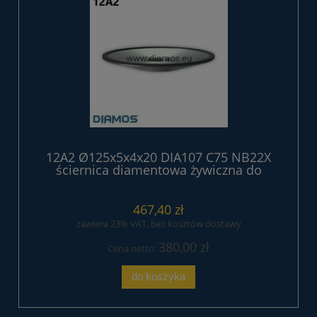
12A2 Ø125x5x4x20 DIA107 C75 NB22X
ściernica diamentowa żywiczna do
ostrzenia pił tarczowych
467,40 zł
zawiera 23% VAT, bez kosztów dostawy
380,00 zł
Cena netto:
do koszyka