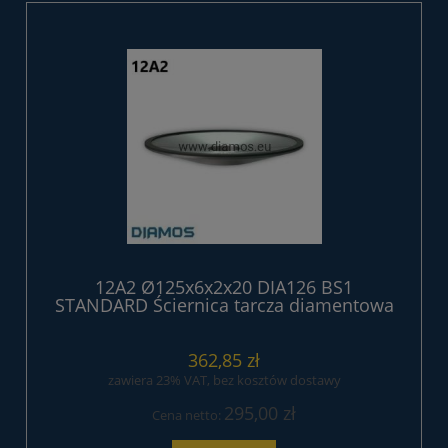
12A2 Ø125x6x2x20 DIA126 BS1
STANDARD Ściernica tarcza diamentowa
362,85 zł
zawiera 23% VAT, bez kosztów dostawy
295,00 zł
Cena netto: