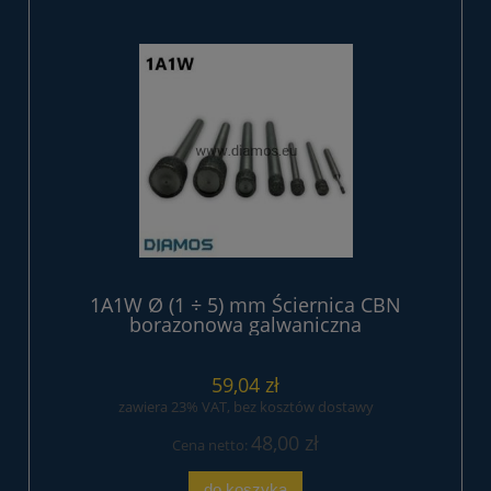
1A1W Ø (1 ÷ 5) mm Ściernica CBN
borazonowa galwaniczna
59,04 zł
zawiera 23% VAT, bez kosztów dostawy
48,00 zł
Cena netto:
do koszyka