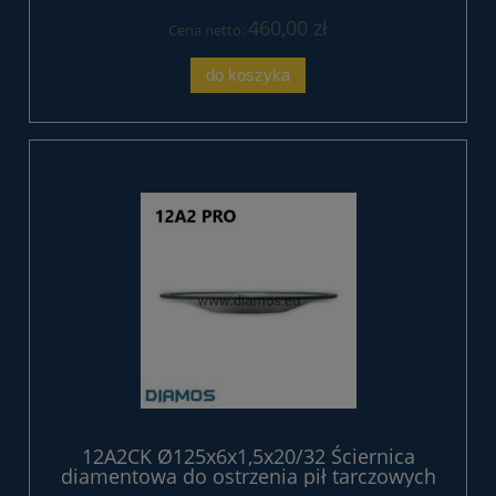
460,00 zł
Cena netto:
do koszyka
12A2CK Ø125x6x1,5x20/32 Ściernica
diamentowa do ostrzenia pił tarczowych
z węglikem