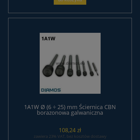
1A1W Ø (6 ÷ 25) mm Ściernica CBN
borazonowa galwaniczna
108,24 zł
zawiera 23% VAT, bez kosztów dostawy