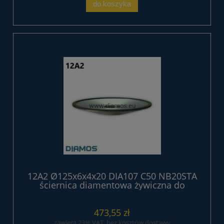
do koszyka
12A2 Ø125x6x4x20 DIA107 C50 NB20STA
ściernica diamentowa żywiczna do
ostrzenia pił tarczowych
473,55 zł
zawiera 23% VAT, bez kosztów dostawy