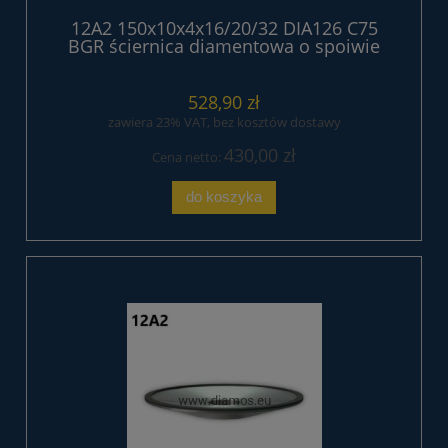
12A2 150x10x4x16/20/32 DIA126 C75
BGR ściernica diamentowa o spoiwie
żywicznym
528,90 zł
zawiera 23% VAT, bez kosztów dostawy
430,00 zł
Cena netto:
do koszyka