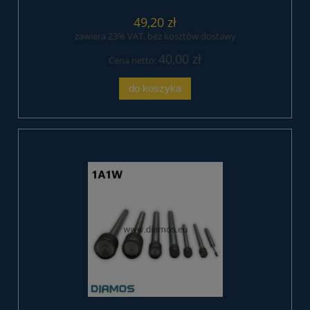
49,20 zł
zawiera 23% VAT, bez kosztów dostawy
40,00 zł
Cena netto:
do koszyka