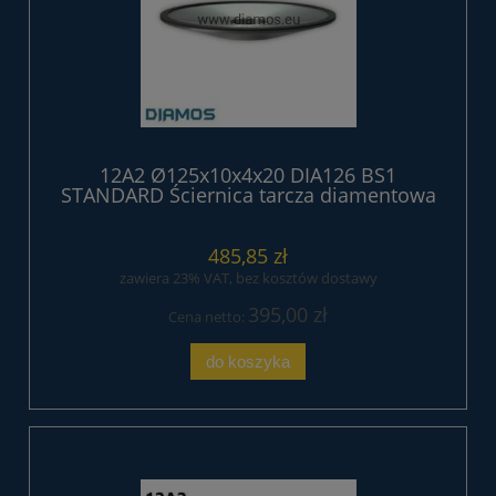
12A2 Ø125x10x4x20 DIA126 BS1
STANDARD Ściernica tarcza diamentowa
485,85 zł
zawiera 23% VAT, bez kosztów dostawy
395,00 zł
Cena netto:
do koszyka