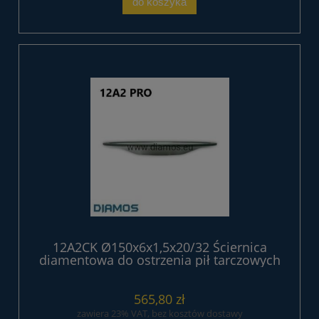
do koszyka
12A2CK Ø150x6x1,5x20/32 Ściernica
diamentowa do ostrzenia pił tarczowych
z węglikem
565,80 zł
zawiera 23% VAT, bez kosztów dostawy