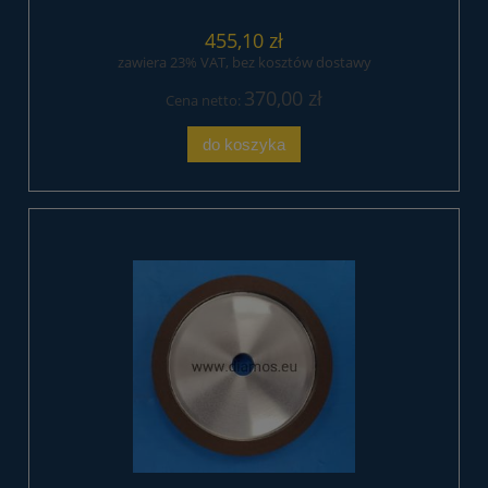
455,10 zł
zawiera 23% VAT, bez kosztów dostawy
370,00 zł
Cena netto:
do koszyka