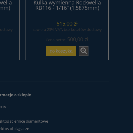
wella
Kulka wymienna Rockwella
5mm)
RB116 - 1/16” (1,5875mm)
615,00 zł
dostawy
zawiera 23% VAT, bez kosztów dostawy
500,00 zł
Cena netto:
do koszyka
rmacje o sklepie
rmie
i
ektos ściernice diamentowe
ektos obciągacze