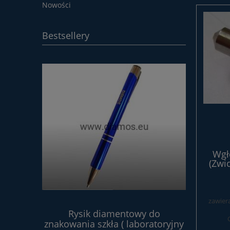
Nowości
Bestsellery
Wgł
(Zwi
ce
zawier
wa 4V2
Rysik diamentowy do
Proszek 
80 tarcza
znakowania szkła ( laboratoryjny