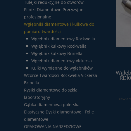
Tulejki redukcyjne do otworów
Pilniki Diamentowe Precyzyjne
profesjonalne
Wgłębniki diamentowe i kulkowe do
pomiaru twardości
Wgłębnik diamentowy Rockwella
Wgłębnik kulkowy Rockwella
Wgłębnik kulkowy Brinella
Wgłębnik diamentowy Vickersa
Kulki wymienne do wgłębników
Wgłęb
Wzorce Twardości Rockwella Vickersa
RDI0
Brinella
Rysiki diamentowe do szkła
laboratoryjny
zawier
Gąbka diamentowa polerska
Elastyczne Dyski diamentowe i Folie
diamentowe
OPAKOWANIA NARZĘDZIOWE