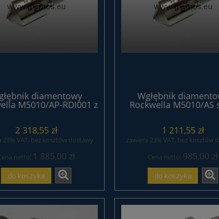
głębnik diamentowy
Wgłębnik diamento
ella M5010/AP-RDI001 z
Rockwella M5010/AS s
tyfikatem seria EXPERT
STANDARD
2 318,55 zł
1 211,55 zł
a 23% VAT, bez kosztów dostawy
zawiera 23% VAT, bez kosztów 
1 885,00 zł
985,00 zł
Cena netto:
Cena netto:
do koszyka
do koszyka