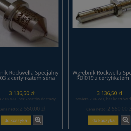
nik Rockwella Specjalny
Wgłębnik Rockwella Spe
03 z certyfikatem seria
RDI019 z certyfikatem 
EXPERT
EXPERT
3 136,50 zł
3 136,50 zł
a 23% VAT, bez kosztów dostawy
zawiera 23% VAT, bez kosztów 
2 550,00 zł
2 550,00 z
Cena netto:
Cena netto:
do koszyka
do koszyka