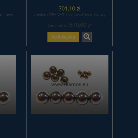
701,10 zł
dostawy
zawiera 23% VAT, bez kosztów dostawy
570,00 zł
Cena netto:
do koszyka