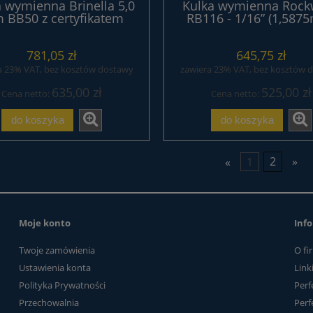
 wymienna Brinella 5,0
Kulka wymienna Rock
BB50 z certyfikatem
RB116 - 1/16” (1,587
781,05 zł
645,75 zł
a 23% VAT, bez kosztów dostawy
zawiera 23% VAT, bez kosztów 
635,00 zł
525,00 zł
Cena netto:
Cena netto:
do koszyka
do koszyka
«
1
2
»
Moje konto
Info
Twoje zamówienia
O fi
Ustawienia konta
Link
Polityka Prywatności
Perf
Przechowalnia
Perf