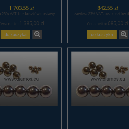
1 703,55 zł
842,55 zł
a 23% VAT, bez kosztów dostawy
zawiera 23% VAT, bez kosztów 
1 385,00 zł
685,00 zł
Cena netto:
Cena netto:
do koszyka
do koszyka