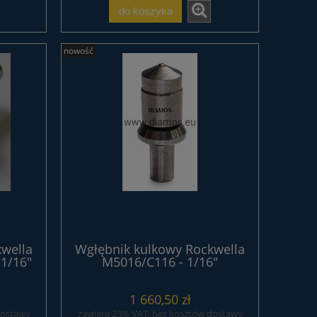
plastikowe
do koszyka
10,45 zł
nowość
do koszyka
wella
Wgłębnik kulkowy Rockwella
 1/16"
M5016/C116 - 1/16"
STANDARD
1 660,50 zł
dostawy
zawiera 23% VAT, bez kosztów dostawy