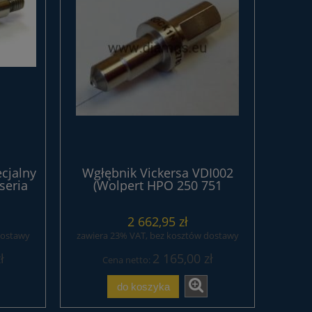
cjalny
Wgłębnik Vickersa VDI002
seria
(Wolpert HPO 250 751
standard ) z certyfikatem
UKAS seria EXPERT
2 662,95 zł
dostawy
zawiera 23% VAT, bez kosztów dostawy
ł
2 165,00 zł
Cena netto:
do koszyka