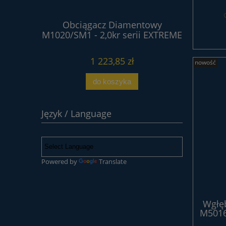
ntowy
Obciągacz Diamentowy
Obci
erii
M1020/SM1 - 2,0kr serii EXTREME
M102
1 223,85 zł
nowość
do koszyka
Język / Language
Powered by
Translate
Wgłę
M5016