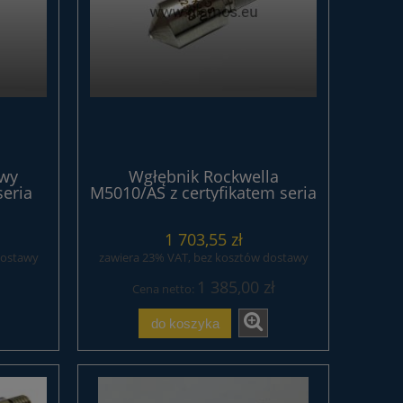
wy
Wgłębnik Rockwella
eria
M5010/AS z certyfikatem seria
STANDARD
1 703,55 zł
dostawy
zawiera 23% VAT, bez kosztów dostawy
1 385,00 zł
Cena netto:
do koszyka