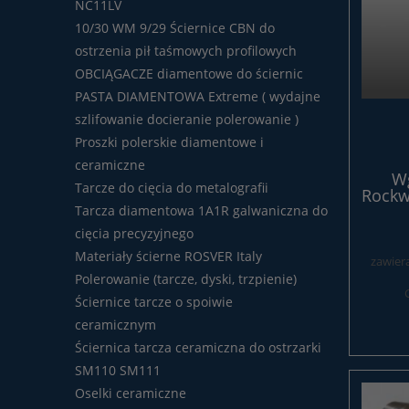
NC11LV
10/30 WM 9/29 Ściernice CBN do
ostrzenia pił taśmowych profilowych
OBCIĄGACZE diamentowe do ściernic
PASTA DIAMENTOWA Extreme ( wydajne
szlifowanie docieranie polerowanie )
Proszki polerskie diamentowe i
ceramiczne
W
Tarcze do cięcia do metalografii
Rockw
cer
Tarcza diamentowa 1A1R galwaniczna do
cięcia precyzyjnego
Materiały ścierne ROSVER Italy
zawier
Polerowanie (tarcze, dyski, trzpienie)
Ściernice tarcze o spoiwie
ceramicznym
Ściernica tarcza ceramiczna do ostrzarki
SM110 SM111
Oselki ceramiczne