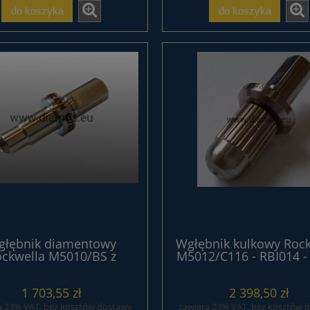
kr/ct) agregatowy EXTREME
do koszyka
do koszyka
86,10 zł
393,60 zł
do koszyka
do koszyka
głębnik diamentowy
Wgłębnik kulkowy Rock
ckwella M5010/BS z
M5012/C116 - RBI014 -
fikatem seria STANDARD
1 703,55 zł
2 398,50 zł
a 23% VAT, bez kosztów dostawy
zawiera 23% VAT, bez kosztów 