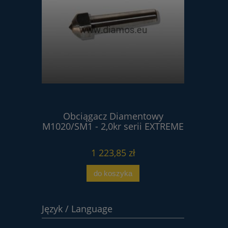
ntowy
Obciągacz Diamentowy
Obci
erii
M1020/SM1 - 2,0kr serii EXTREME
M102
1 223,85 zł
do koszyka
Język / Language