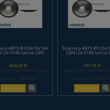
nica 4BT9 Ø100x10x1xH
Ściernica 4BT9 Ø125x
126 V180 tarcza CBN
CBN126 V180 tarcza
wiczna serii EXTREME
żywiczna serii EXTR
664,20 zł
701,10 zł
a 23% VAT, bez kosztów dostawy
zawiera 23% VAT, bez kosztów 
540,00 zł
570,00 zł
Cena netto:
Cena netto:
do koszyka
do koszyka