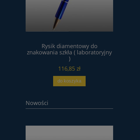
wa 4V2
Rysik diamentowy do
Proszek 
80 tarcza
znakowania szkła ( laboratoryjny
 HSS
)
116,85 zł
do koszyka
Nowości