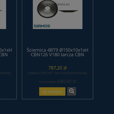
10x1xH
Ściernica 4BT9 Ø150x10x1xH
 CBN
CBN126 V180 tarcza CBN
EME
żywiczna serii EXTREME
787,20 zł
dostawy
zawiera 23% VAT, bez kosztów dostawy
640,00 zł
Cena netto:
do koszyka