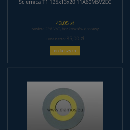
Ściernica T1 125x13x20 11A60M5V2EC
43,05 zł
zawiera 23% VAT, bez kosztów dostawy
35,00 zł
Cena netto:
do koszyka