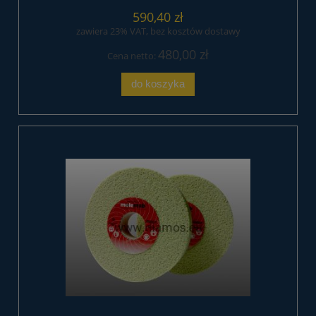
590,40 zł
zawiera 23% VAT, bez kosztów dostawy
480,00 zł
Cena netto:
do koszyka