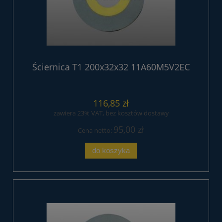
Ściernica T1 200x32x32 11A60M5V2EC
116,85 zł
zawiera 23% VAT, bez kosztów dostawy
95,00 zł
Cena netto:
do koszyka