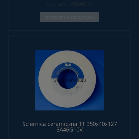
250,00 zł
Cena netto:
powiadom o dostępności
Ściernica ceramiczna T1 350x40x127
8A46G10V