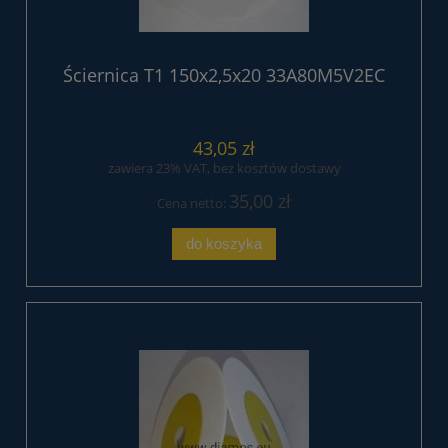
Ściernica T1 150x2,5x20 33A80M5V2EC
43,05 zł
zawiera 23% VAT, bez kosztów dostawy
35,00 zł
Cena netto:
do koszyka