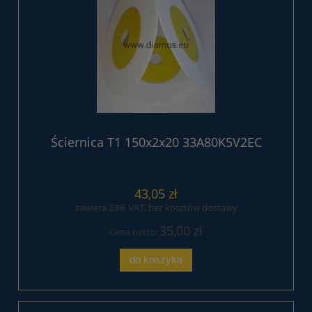
Ściernica T1 150x2x20 33A80K5V2EC
43,05 zł
zawiera 23% VAT, bez kosztów dostawy
35,00 zł
Cena netto:
do koszyka