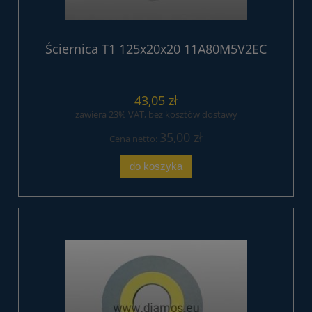
Ściernica T1 125x20x20 11A80M5V2EC
43,05 zł
zawiera 23% VAT, bez kosztów dostawy
35,00 zł
Cena netto:
do koszyka