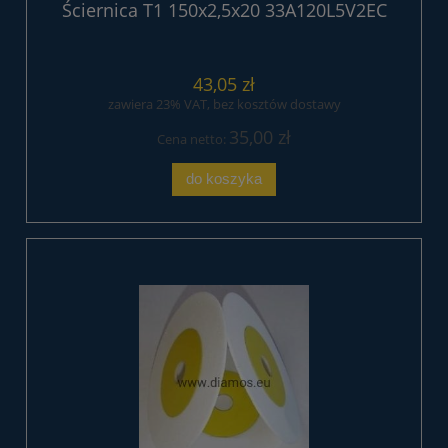
Ściernica T1 150x2,5x20 33A120L5V2EC
43,05 zł
zawiera 23% VAT, bez kosztów dostawy
35,00 zł
Cena netto:
do koszyka