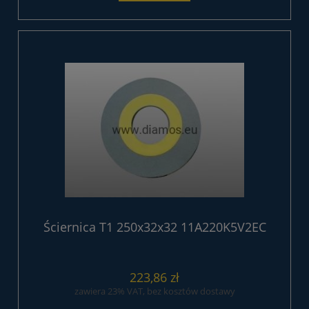
Ściernica T1 250x32x32 11A220K5V2EC
223,86 zł
zawiera 23% VAT, bez kosztów dostawy