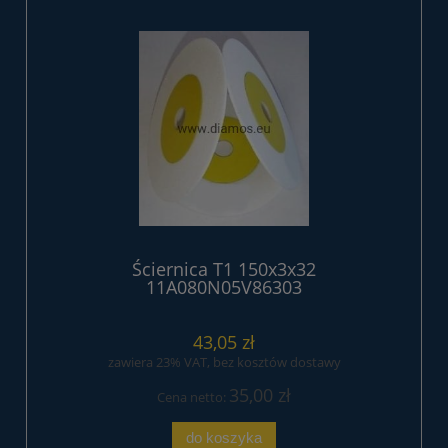
Ściernica T1 150x3x32
11A080N05V86303
43,05 zł
zawiera 23% VAT, bez kosztów dostawy
35,00 zł
Cena netto:
do koszyka