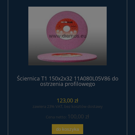
Ściernica T1 150x2x32 11A080L05V86 do
ostrzenia profilowego
123,00 zł
zawiera 23% VAT, bez kosztów dostawy
100,00 zł
Cena netto:
do koszyka