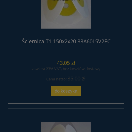
Ściernica T1 150x2x20 33A60L5V2EC
43,05 zł
zawiera 23% VAT, bez kosztów dostawy
35,00 zł
Cena netto:
do koszyka