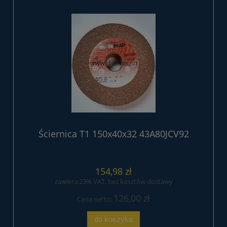
Ściernica T1 150x40x32 43A80JCV92
154,98 zł
zawiera 23% VAT, bez kosztów dostawy
126,00 zł
Cena netto:
do koszyka