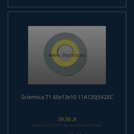
Ściernica T1 60x13x10 11A120J5V2EC
39,36 zł
zawiera 23% VAT, bez kosztów dostawy