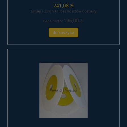
241,08 zł
zawiera 23% VAT, bez kosztów dostawy
196,00 zł
Cena netto:
do koszyka