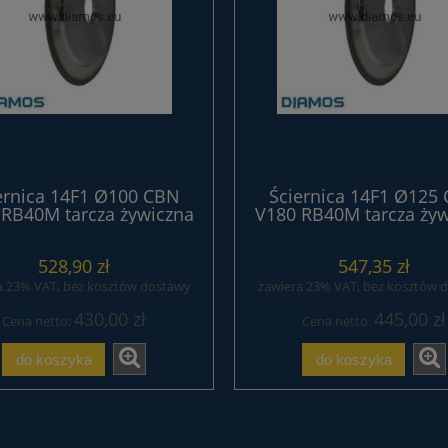
ernica 14F1 Ø100 CBN
Ściernica 14F1 Ø125
 RB40M tarcza żywiczna
V180 RB40M tarcza żyw
serii EXTREME
serii EXTREME
528,90 zł
547,35 zł
a 23% VAT, bez kosztów dostawy
zawiera 23% VAT, bez kosztów 
430,00 zł
445,00 zł
Cena netto:
Cena netto:
do koszyka
do koszyka