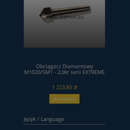
ntowy
Obciągacz Diamentowy
Obci
erii
M1020/SM1 - 2,0kr serii EXTREME
M102
1 223,85 zł
do koszyka
Język / Language