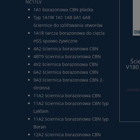
NC11LV
1A1 borazonowa CBN płaska
Typ 1A1W 1A1 1A8 6A1 6A8
ściernice do szlifowania otworów
1A1R tarcza borazonowa do cięcia
HSS spoiwo żywiczne
4A2 ściernica borazonowa CBN
4BT9 ściernica borazonowa CBN
Ści
4V2 ściernica borazonowa CBN
V180
6A2 ściernica borazonowa CBN
9A3 ściernica borazonowa CBN 2-
stronna
zawier
11A2 ściernica borazonowa CBN
11A2 ściernica borazonowa CBN typ
Lakfam
11A2 ściernica borazonowa CBN typ
Boran
12A2 ściernica borazonowa CBN