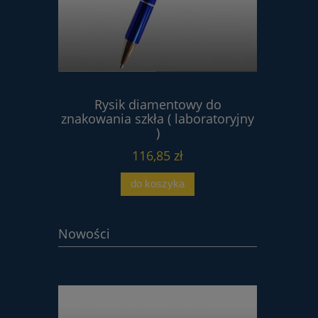
wa 4V2
Rysik diamentowy do
Proszek 
80 tarcza
znakowania szkła ( laboratoryjny
 HSS
)
116,85 zł
do koszyka
Nowości