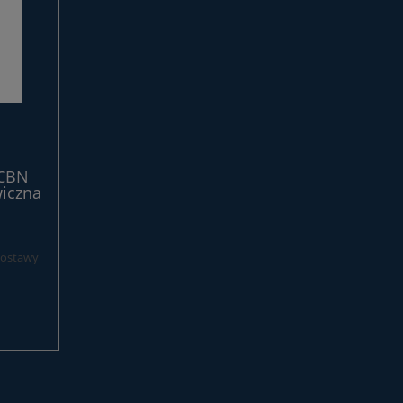
 CBN
iczna
dostawy