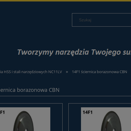
»
ia HSS i stali narzędziowych NC11LV
14F1 ściernica borazonowa CBN
iernica borazonowa CBN