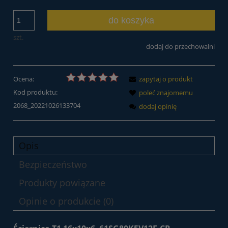
do koszyka
szt.
dodaj do przechowalni
Ocena:
zapytaj o produkt
Kod produktu:
poleć znajomemu
2068_20221026133704
dodaj opinię
Opis
Bezpieczeństwo
Produkty powiązane
Opinie o produkcie (0)