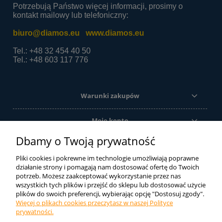
Potrzebują Państwo więcej informacji, prosimy o
kontakt mailowy lub telefoniczny:
biuro@diamos.eu
www.diamos.eu
Tel.: +48 32 454 40 50
Tel.: +48 603 117 776
Warunki zakupów
Moje konto
Dbamy o Twoją prywatność
Informacje o sklepie
Pliki cookies i pokrewne im technologie umożliwiają poprawne
działanie strony i pomagają nam dostosować ofertę do Twoich
potrzeb. Możesz zaakceptować wykorzystanie przez nas
Ze względu na szeroką gamę produktów oferowanych przez firmę
wszystkich tych plików i przejść do sklepu lub dostosować użycie
DIAMOS sp. j. sklep internetowy oferuje tylko ich część. Jeśli nie
plików do swoich preferencji, wybierając opcję "Dostosuj zgody".
znaleźli Państwo tutaj tego czego szukali zachęcamy do kontaktu
Więcej o plikach cookies przeczytasz w naszej Polityce
telefonicznego lub mailowego. Postaramy się dobrać odpowiedni
prywatności.
produkt.