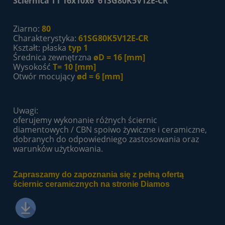
Ściernica T1 16x10x6 61SG80K5V12E-CR
Ziarno:
8
0
Charakterystyka:
61SG80K5V12E-CR
Kształt: płaska
typ 1
Średnica zewnętrzna
øD = 16 [mm]
Wysokość
T=
10 [mm]
Otwór mocujący
ød = 6 [mm]
Uwagi:
oferujemy wykonanie różnych ściernic
diamentowych / CBN spoiwo żywiczne i ceramiczne,
dobranych do odpowiedniego zastosowania oraz
warunków użytkowania.
Zapraszamy do zapoznania się z pełną ofertą
ściernic ceramicznych na stronie Diamos