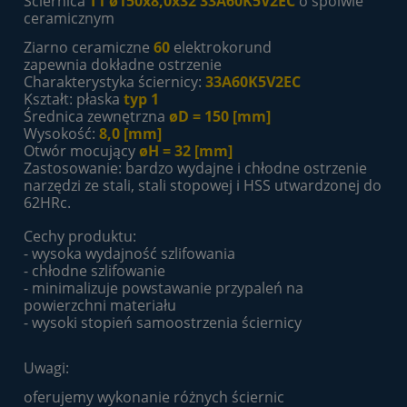
Ściernica
T1 ø150x8,0x32 33A60K5V2EC
o spoiwie
ceramicznym
Ziarno ceramiczne
60
elektrokorund
zapewnia dokładne ostrzenie
Charakterystyka ściernicy:
33A60K5V2EC
Kształt: płaska
typ 1
Średnica zewnętrzna
øD = 150 [mm]
Wysokość:
8,0
[mm]
Otwór mocujący
øH = 32 [mm]
Zastosowanie: bardzo wydajne i chłodne ostrzenie
narzędzi ze stali, stali stopowej i HSS utwardzonej do
62HRc.
Cechy produktu:
- wysoka wydajność szlifowania
- chłodne szlifowanie
- minimalizuje powstawanie przypaleń na
powierzchni materiału
- wysoki stopień samoostrzenia ściernicy
Uwagi:
oferujemy wykonanie różnych ściernic