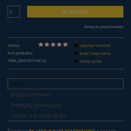
do koszyka
szt.
dodaj do przechowalni
Ocena:
zapytaj o produkt
Kod produktu:
poleć znajomemu
1096_20221021144722
dodaj opinię
Opis
Bezpieczeństwo
Produkty powiązane
Opinie o produkcie (0)