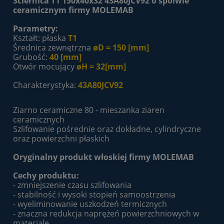
Ściernica T1 150x40x32 43A80JCV92 o spoiwie
ceramicznym firmy MOLEMAB
Parametry:
Kształt: płaska
T1
Średnica zewnętrzna
øD = 150 [mm]
Grubość:
40 [mm]
Otwór mocujący
øH = 32[mm]
Charakterystyka:
43A80JCV92
Ziarno ceramiczne 80 - mieszanka ziaren
ceramicznych
Szlifowanie pośrednie oraz dokładne, cylindryczne
oraz powierzchni płaskich
Oryginalny produkt włoskiej firmy MOLEMAB
Cechy produktu:
- zmniejszenie czasu szlifowania
- stabilność i wysoki stopień samoostrzenia
- wyeliminowanie uszkodzeń termicznych
- znaczna redukcja naprężeń powierzchniowych w
materiale