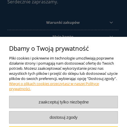
Serdecznie zapraszamy.
Warunki zakupów
Moje konto
Dbamy o Twoją prywatność
Informacje o sklepie
Pliki cookies i pokrewne im technologie umożliwiają poprawne
działanie strony i pomagają nam dostosować ofertę do Twoich
potrzeb. Możesz zaakceptować wykorzystanie przez nas
Ze względu na szeroką gamę produktów oferowanych przez firmę
wszystkich tych plików i przejść do sklepu lub dostosować użycie
DIAMOS sp. j. sklep internetowy oferuje tylko ich część. Jeśli nie
plików do swoich preferencji, wybierając opcję "Dostosuj zgody".
znaleźli Państwo tutaj tego czego szukali zachęcamy do kontaktu
Więcej o plikach cookies przeczytasz w naszej Polityce
telefonicznego lub mailowego. Postaramy się dobrać odpowiedni
prywatności.
produkt.
DIAMOS
Liliana Lewandowska i Wspólnicy Sp.J.
ul.
zaakceptuj tylko niezbędne
Topolowa 25
47-420 Kuźnia Raciborska NIP: 639-200-38-05
Telefon: 32 454 40 50
dostosuj zgody
pokaż pełną wersję strony