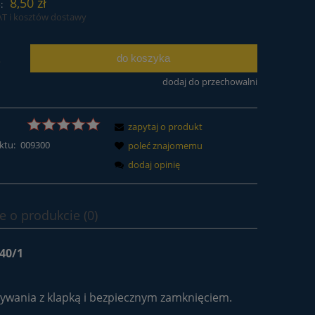
8,50 zł
:
AT i kosztów dostawy
do koszyka
.
dodaj do przechowalni
zapytaj o produkt
ktu:
009300
poleć znajomemu
dodaj opinię
e o produkcie (0)
40/1
ywania z klapką i bezpiecznym zamknięciem.