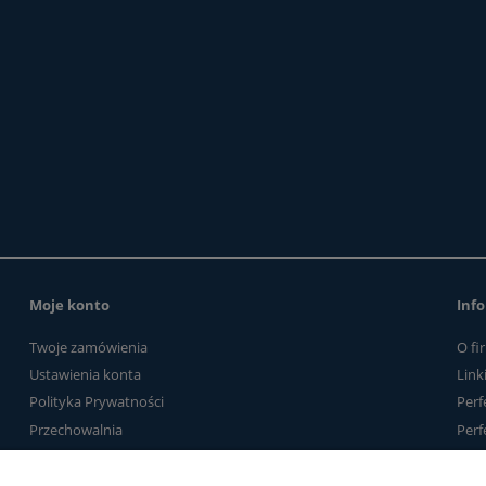
do koszyka
do koszyka
Moje konto
Info
Twoje zamówienia
O fi
Ustawienia konta
Link
Polityka Prywatności
Perf
Przechowalnia
Perf
Kontakt
Link