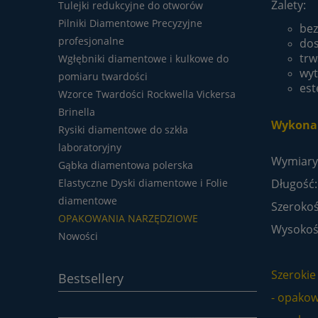
Zalety:
Tulejki redukcyjne do otworów
Pilniki Diamentowe Precyzyjne
bez
profesjonalne
dos
trw
Wgłębniki diamentowe i kulkowe do
wyt
pomiaru twardości
est
Wzorce Twardości Rockwella Vickersa
Brinella
Wykonan
Rysiki diamentowe do szkła
laboratoryjny
Wymiary
Gąbka diamentowa polerska
Elastyczne Dyski diamentowe i Folie
Długość
diamentowe
Szeroko
OPAKOWANIA NARZĘDZIOWE
Wysokoś
Nowości
Szerokie
Bestsellery
- opakow