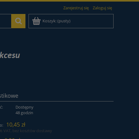
Zarejestruj się
Zaloguj się
Koszyk:
(pusty)
stikowe
ć:
Dostępny
:
48 godzin
10,45 zł
o:
3% VAT, bez kosztów dostawy