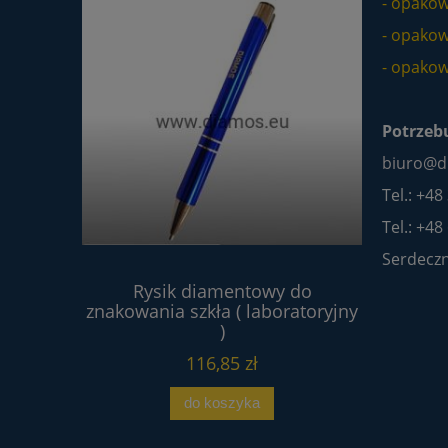
- opakow
- opakow
- opakow
Potrzeb
biuro@d
Tel.: +48
Tel.: +48
Serdeczn
wa 4V2
Rysik diamentowy do
Proszek 
80 tarcza
znakowania szkła ( laboratoryjny
 HSS
)
116,85 zł
do koszyka