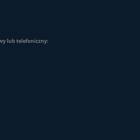
y lub telefoniczny:
Opakowanie narzędziowe UB
2
85x40/1 pudełko zamykane
plastikowe
10,45 zł
do koszyka