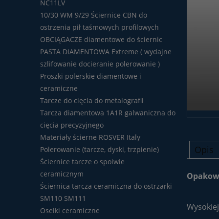
NC11LV
10/30 WM 9/29 Ściernice CBN do
ostrzenia pił taśmowych profilowych
OBCIĄGACZE diamentowe do ściernic
PASTA DIAMENTOWA Extreme ( wydajne
szlifowanie docieranie polerowanie )
Proszki polerskie diamentowe i
ceramiczne
Tarcze do cięcia do metalografii
Tarcza diamentowa 1A1R galwaniczna do
cięcia precyzyjnego
Materiały ścierne ROSVER Italy
Opis
Polerowanie (tarcze, dyski, trzpienie)
Ściernice tarcze o spoiwie
ceramicznym
Opakowa
Ściernica tarcza ceramiczna do ostrzarki
SM110 SM111
Wysokiej
Oselki ceramiczne