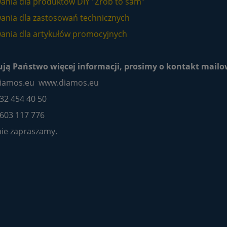
ania dla produktów DIY "Zrób to sam"
ania dla zastosowań technicznych
ania dla artykułów promocyjnych
ują Państwo więcej informacji, prosimy o kontakt mailow
iamos.eu
www.diamos.eu
 32 454 40 50
 603 117 776
ie zapraszamy.
zielony węglik krzemu
Obciągacz Diamentowy
SIC 100 g
wieloziarnisty M2210 (2,5÷3,
kr/ct) agregatowy EXTREME
86,10 zł
393,60 zł
do koszyka
do koszyka