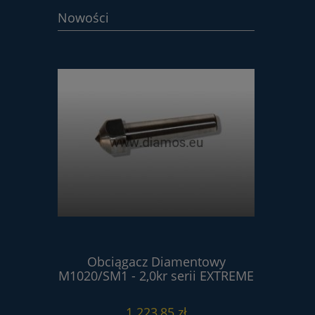
Nowości
ntowy
Obciągacz Diamentowy
Obci
erii
M1020/SM1 - 2,0kr serii EXTREME
M102
1 223,85 zł