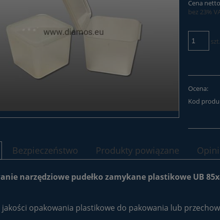
Cena netto
bez 23% V
szt
Ocena:
Kod produ
Bezpieczeństwo
Produkty powiązane
Opini
nie narzędziowe pudełko zamykane plastikowe UB 85x
 jakości opakowania plastikowe do pakowania lub przechow