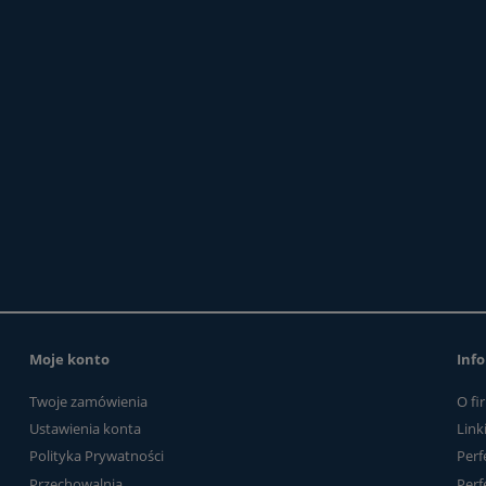
STANDARD
EXTREME
799,50 zł
977,85 zł
do koszyka
do koszyka
Moje konto
Info
Twoje zamówienia
O fi
Ustawienia konta
Link
Polityka Prywatności
Perf
Przechowalnia
Perf