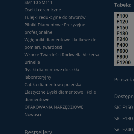
SM110 SM111
Tabela:
Oselki ceramiczne
Tulejki redukcyjne do otworów
Pilniki Diamentowe Precyzyjne
profesjonalne
Wgłębniki diamentowe i kulkowe do
pomiaru twardości
Wzorce Twardości Rockwella Vickersa
Brinella
Rysiki diamentowe do szkła
laboratoryjny
Proszek 
Gąbka diamentowa polerska
Elastyczne Dyski diamentowe i Folie
Dostępne
diamentowe
OPAKOWANIA NARZĘDZIOWE
SIC F150
Nowości
SIC F180
SiC F240
Bestsellery