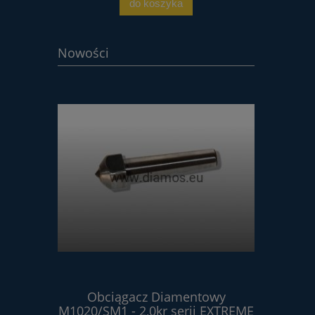
do koszyka
Nowości
ntowy
Obciągacz Diamentowy
Obci
erii
M1020/SM1 - 2,0kr serii EXTREME
M102