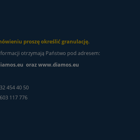
ówieniu proszę określić granulację.
nformacji otrzymają Państwo pod adresem:
iamos.eu oraz www.diamos.eu
 32 454 40 50
 603 117 776
zielony węglik krzemu
Obciągacz Diamentowy
SIC 100 g
wieloziarnisty M2210 (2,5÷3,
kr/ct) agregatowy EXTREME
86,10 zł
393,60 zł