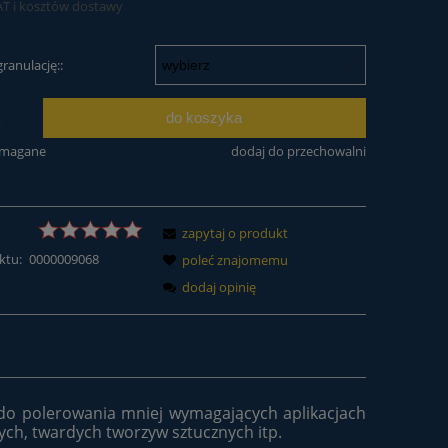
AT i kosztów dostawy
ranulację::
do koszyka
.
ymagane
dodaj do przechowalni
zapytaj o produkt
ktu:
0000009068
poleć znajomemu
dodaj opinię
t do polerowania mniej wymagających aplikacjach
wych, twardych tworzyw sztucznych itp.