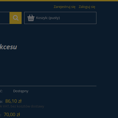
Zarejestruj się
Zaloguj się
Koszyk:
(pusty)
ć:
Dostępny
86,10 zł
o:
3% VAT, bez kosztów dostawy
70,00 zł
: