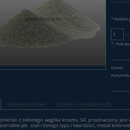
bez 23% V
*
Wybierz g
szt
*
- Pole w
Ocena:
Kod produ
Bezpieczeństwo
Opinie o produkcie (0)
polerski z zielonego węglika krzemu SiC przeznaczony jes
ateriałów jak: stali różnego typu i twardości, metali koloro