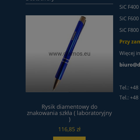
SiC F400
SiC F600
SiC F800
Przy zam
Więcej i
biuro@d
Tel.: +48
Tel.: +48
wa 4V2
Rysik diamentowy do
Proszek 
80 tarcza
znakowania szkła ( laboratoryjny
 HSS
)
116,85 zł