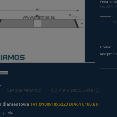
Cena netto
bez 23% V
szt
Ocena:
Kod produ
Bezpieczeństwo
Opinie o produkcie (0)
ca diamentowa
1V1 Ø100x10x5x20 DIA64 C100 BH
rystyka: