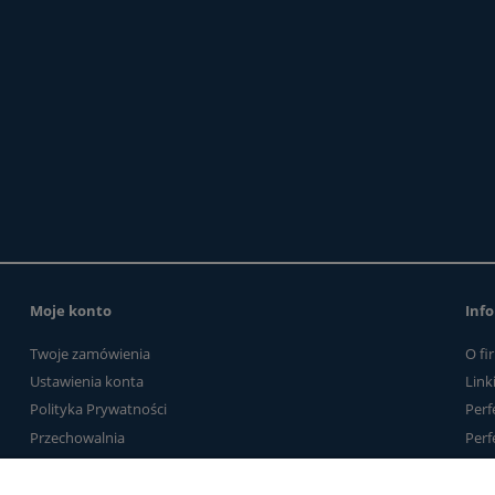
do koszyka
do koszyka
Moje konto
Info
Twoje zamówienia
O fi
Ustawienia konta
Link
Polityka Prywatności
Perf
Przechowalnia
Perf
Kontakt
Link