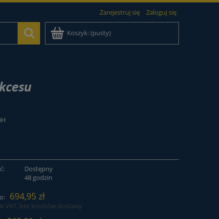
Zarejestruj się
Zaloguj się
Koszyk:
(pusty)
BH
ć:
Dostępny
:
48 godzin
694,95 zł
o:
3% VAT, bez kosztów dostawy