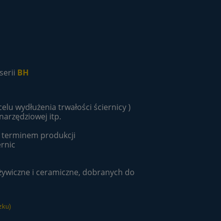
serii
BH
lu wydłużenia trwałości ściernicy )
arzędziowej itp.
m terminem produkcji
rnic
ywiczne i ceramiczne, dobranych do
zku)