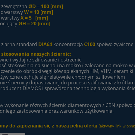
a zewnętrzna
Ø
D = 100 [mm]
ść warstwy
W = 10 [mm]
 warstwy
X = 5 [mm]
ocujący
Ø
H = 20 [mm]
 ziarna standard
DIA
64
koncentracja
C100
spoiwo żywiczne 
 stosowania naszych ściernic:
wne i wydajne szlifowanie i ostrzenie
ość stosowania na sucho i na mokro ( zalecane na mokro w ce
aczenie do obróbki węglików spiekanych HM, VHM, ceramiki n
 żywiczne cechuje się relatywnie chłodnym szlifowaniem
nie ściernicy dopasowanej do procesu szlifowania z krótki
 producent DIAMOS i sprawdzona technologia wykonania ście
y wykonanie różnych ściernic diamentowych / CBN spoiwo ż
dniego zastosowania oraz warunków użytkowania.
my do zapoznania się z naszą pełną ofertą
(aktywny link w obra