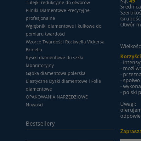
Kąt
45°
Tulejki redukcyjne do otworów
Średnic
Pilniki Diamentowe Precyzyjne
Szeroko
Grubość
profesjonalne
Otwór m
Wgłębniki diamentowe i kulkowe do
pomiaru twardości
Wzorce Twardości Rockwella Vickersa
Wielkość
Brinella
Korzyści
Rysiki diamentowe do szkła
- intensy
laboratoryjny
- możliw
Gąbka diamentowa polerska
- przezn
- spoiwo
Elastyczne Dyski diamentowe i Folie
- wykona
diamentowe
- polski
OPAKOWANIA NARZĘDZIOWE
Uwagi:
Nowości
oferujem
odpowie
Bestsellery
Zaprasza