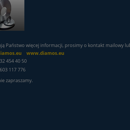
ją Państwo więcej informacji, prosimy o kontakt mailowy lub
diamos.eu
www.diamos.eu
 32 454 40 50
8 603 117 776
ie zapraszamy.
zielony węglik krzemu
Obciągacz Diamentowy
SIC 100 g
wieloziarnisty M2210 (2,5÷3,
kr/ct) agregatowy EXTREME
86,10 zł
393,60 zł
do koszyka
do koszyka