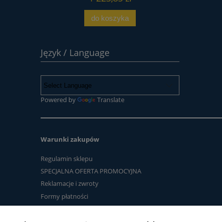
do koszyka
Język / Language
Powered by
Translate
Warunki zakupów
Regulamin sklepu
SPECJALNA OFERTA PROMOCYJNA
Reklamacje i zwroty
Formy płatności
Czas i koszty dostawy