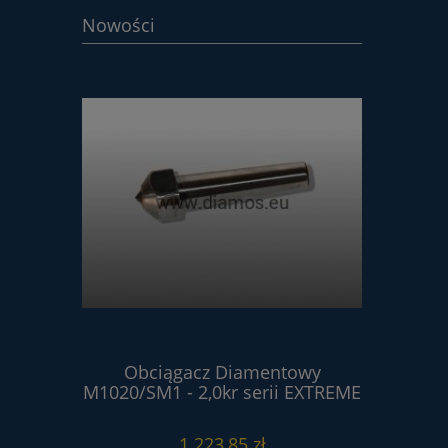
Nowości
ntowy
Obciągacz Diamentowy
Obci
erii
M1020/SM1 - 2,0kr serii EXTREME
M102
1 223,85 zł