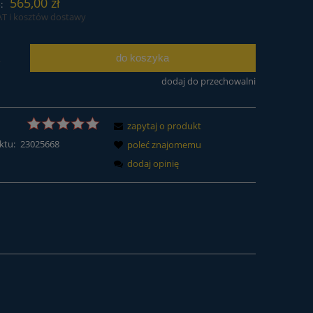
565,00 zł
:
AT i kosztów dostawy
do koszyka
.
dodaj do przechowalni
zapytaj o produkt
ktu:
23025668
poleć znajomemu
dodaj opinię