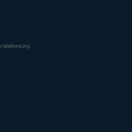
 telefoniczny:
Opakowanie narzędziowe UB
2
85x40/1 pudełko zamykane
plastikowe
10,45 zł
do koszyka