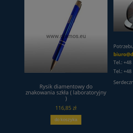
Potrzebu
biuro@
Tel.: +48
Tel.: +4
Serdeczn
wa 4V2
Rysik diamentowy do
Proszek 
80 tarcza
znakowania szkła ( laboratoryjny
 HSS
)
116,85 zł
do koszyka