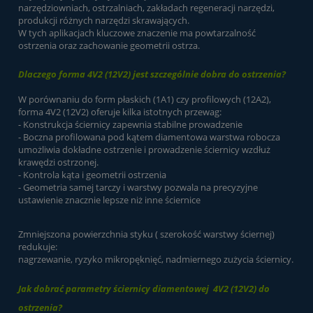
narzędziowniach, ostrzalniach, zakładach regeneracji narzędzi,
produkcji różnych narzędzi skrawających.
W tych aplikacjach kluczowe znaczenie ma powtarzalność
ostrzenia oraz zachowanie geometrii ostrza.
Dlaczego forma 4V2 (12V2) jest szczególnie dobra do ostrzenia?
W porównaniu do form płaskich (1A1) czy profilowych (12A2),
forma 4V2 (12V2) oferuje kilka istotnych przewag:
- Konstrukcja ściernicy zapewnia stabilne prowadzenie
- Boczna profilowana pod kątem diamentowa warstwa robocza
umożliwia dokładne ostrzenie i prowadzenie ściernicy wzdłuż
krawędzi ostrzonej.
- Kontrola kąta i geometrii ostrzenia
- Geometria samej tarczy i warstwy pozwala na precyzyjne
ustawienie znacznie lepsze niż inne ściernice
Zmniejszona powierzchnia styku ( szerokość warstwy ściernej)
redukuje:
nagrzewanie, ryzyko mikropęknięć, nadmiernego zużycia ściernicy.
Jak dobrać parametry ściernicy diamentowej 4V2 (12V2) do
ostrzenia?