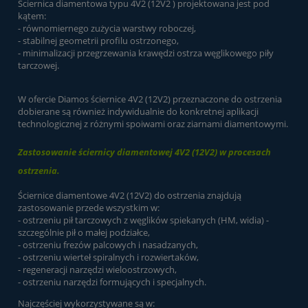
Ściernica diamentowa typu 4V2 (12V2 ) projektowana jest pod
kątem:
- równomiernego zużycia warstwy roboczej,
- stabilnej geometrii profilu ostrzonego,
- minimalizacji przegrzewania krawędzi ostrza węglikowego piły
tarczowej.
W ofercie Diamos ściernice 4V2 (12V2) przeznaczone do ostrzenia
dobierane są również indywidualnie do konkretnej aplikacji
technologicznej z różnymi spoiwami oraz ziarnami diamentowymi.
Zastosowanie ściernicy diamentowej 4V2 (12V2) w procesach
ostrzenia.
Ściernice diamentowe 4V2 (12V2) do ostrzenia znajdują
zastosowanie przede wszystkim w:
- ostrzeniu pił tarczowych z węglików spiekanych (HM, widia) -
szczególnie pił o małej podziałce,
- ostrzeniu frezów palcowych i nasadzanych,
- ostrzeniu wierteł spiralnych i rozwiertaków,
- regeneracji narzędzi wieloostrzowych,
- ostrzeniu narzędzi formujących i specjalnych.
Najczęściej wykorzystywane są w: