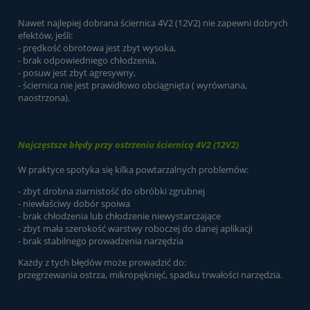
Nawet najlepiej dobrana ściernica 4V2 (12V2) nie zapewni dobrych
efektów, jeśli:
- prędkość obrotowa jest zbyt wysoka,
- brak odpowiedniego chłodzenia,
- posuw jest zbyt agresywny,
- ściernica nie jest prawidłowo obciągnięta ( wyrównana,
naostrzona).
Najczęstsze błędy przy ostrzeniu ściernicą 4V2 (12V2)
W praktyce spotyka się kilka powtarzalnych problemów:
- zbyt drobna ziarnistość do obróbki zgrubnej
- niewłaściwy dobór spoiwa
- brak chłodzenia lub chłodzenie niewystarczające
- zbyt mała szerokość warstwy roboczej do danej aplikacji
- brak stabilnego prowadzenia narzędzia
Każdy z tych błędów może prowadzić do:
przegrzewania ostrza, mikropęknięć, spadku trwałości narzędzia.