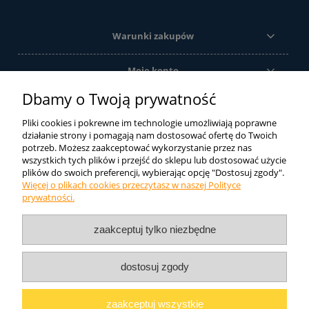
Warunki zakupów
Moje konto
Dbamy o Twoją prywatność
Informacje o sklepie
Pliki cookies i pokrewne im technologie umożliwiają poprawne
działanie strony i pomagają nam dostosować ofertę do Twoich
potrzeb. Możesz zaakceptować wykorzystanie przez nas
Ze względu na szeroką gamę produktów oferowanych przez firmę
wszystkich tych plików i przejść do sklepu lub dostosować użycie
DIAMOS sp. j. sklep internetowy oferuje tylko ich część. Jeśli nie
plików do swoich preferencji, wybierając opcję "Dostosuj zgody".
znaleźli Państwo tutaj tego czego szukali zachęcamy do kontaktu
Więcej o plikach cookies przeczytasz w naszej Polityce
telefonicznego lub mailowego. Postaramy się dobrać odpowiedni
prywatności.
produkt.
DIAMOS
Liliana Lewandowska i Wspólnicy Sp.J.
ul.
zaakceptuj tylko niezbędne
Topolowa 25
47-420 Kuźnia Raciborska NIP: 639-200-38-05
Telefon: 32 454 40 50
dostosuj zgody
pokaż pełną wersję strony
zaakceptuj wszystkie
Sklep internetowy Shoper.pl