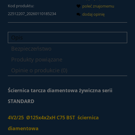
Kod produktu:
poleć znajomemu
22512207_20260110185234
dodaj opinię
Opis
Bezpieczeństwo
Produkty powiązane
Opinie o produkcie (0)
Ściernica tarcza diamentowa żywiczna serii
STANDARD
4V2/25 Ø125x4x2xH C75 BST ściernica
diamentowa