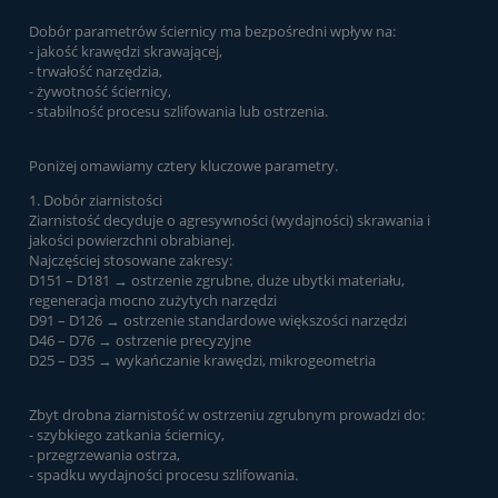
Dobór parametrów ściernicy ma bezpośredni wpływ na:
- jakość krawędzi skrawającej,
- trwałość narzędzia,
- żywotność ściernicy,
- stabilność procesu szlifowania lub ostrzenia.
Poniżej omawiamy cztery kluczowe parametry.
1. Dobór ziarnistości
Ziarnistość decyduje o agresywności (wydajności) skrawania i
jakości powierzchni obrabianej.
Najczęściej stosowane zakresy:
D151 – D181 → ostrzenie zgrubne, duże ubytki materiału,
regeneracja mocno zużytych narzędzi
D91 – D126 → ostrzenie standardowe większości narzędzi
D46 – D76 → ostrzenie precyzyjne
D25 – D35 → wykańczanie krawędzi, mikrogeometria
Zbyt drobna ziarnistość w ostrzeniu zgrubnym prowadzi do:
- szybkiego zatkania ściernicy,
- przegrzewania ostrza,
- spadku wydajności procesu szlifowania.