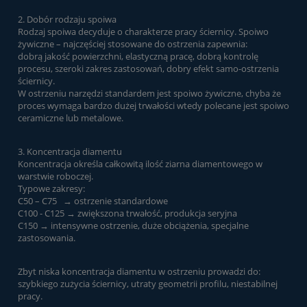
2. Dobór rodzaju spoiwa
Rodzaj spoiwa decyduje o charakterze pracy ściernicy. Spoiwo
żywiczne – najczęściej stosowane do ostrzenia zapewnia:
dobrą jakość powierzchni, elastyczną pracę, dobrą kontrolę
procesu, szeroki zakres zastosowań, dobry efekt samo-ostrzenia
ściernicy.
W ostrzeniu narzędzi standardem jest spoiwo żywiczne, chyba że
proces wymaga bardzo dużej trwałości wtedy polecane jest spoiwo
ceramiczne lub metalowe.
3. Koncentracja diamentu
Koncentracja określa całkowitą ilość ziarna diamentowego w
warstwie roboczej.
Typowe zakresy:
C50 – C75 → ostrzenie standardowe
C100 - C125 → zwiększona trwałość, produkcja seryjna
C150 → intensywne ostrzenie, duże obciążenia, specjalne
zastosowania.
Zbyt niska koncentracja diamentu w ostrzeniu prowadzi do:
szybkiego zużycia ściernicy, utraty geometrii profilu, niestabilnej
pracy.