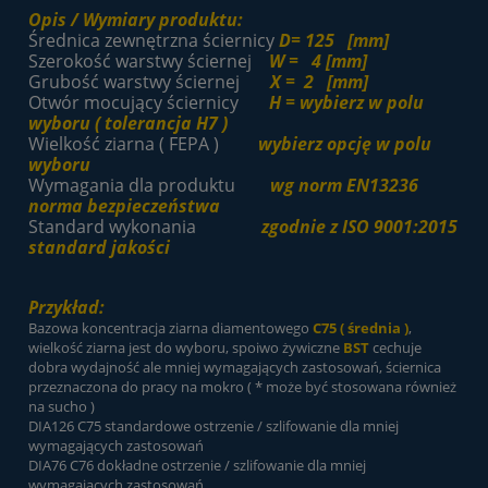
Opis / Wymiary produktu:
Średnica zewnętrzna ściernicy
D= 125 [mm]
Szerokość warstwy ściernej
W = 4 [mm]
Grubość warstwy ściernej
X = 2 [mm]
Otwór mocujący ściernicy
H = wybierz w polu
wyboru ( tolerancja H7 )
Wielkość ziarna ( FEPA )
wybierz opcję w polu
wyboru
Wymagania dla produktu
wg norm EN13236
norma bezpieczeństwa
Standard wykonania
zgodnie z ISO 9001:2015
standard jakości
Przykład:
Bazowa koncentracja ziarna diamentowego
C75 ( średnia )
,
wielkość ziarna jest do wyboru, spoiwo żywiczne
BST
cechuje
dobra wydajność ale mniej wymagających zastosowań, ściernica
przeznaczona do pracy na mokro ( * może być stosowana również
na sucho )
DIA126 C75 standardowe ostrzenie / szlifowanie dla mniej
wymagających zastosowań
DIA76 C76 dokładne ostrzenie / szlifowanie dla mniej
wymagających zastosowań