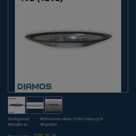
Dostępność:
Wykonanie około 10 dni roboczych
Wysyłka w:
48 godzin
338,25 zł