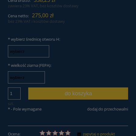
Cena brutto:
zawiera 23% VAT, bez kosztów dostawy
275,00 zł
Cena netto:
bez 23% VAT i kosztów dostawy
*
wybierz średnicę otworu H:
*
wielkość ziarna (FEPA):
do koszyka
szt.
*
- Pole wymagane
dodaj do przechowalni
Ocena:
zapytaj o produkt