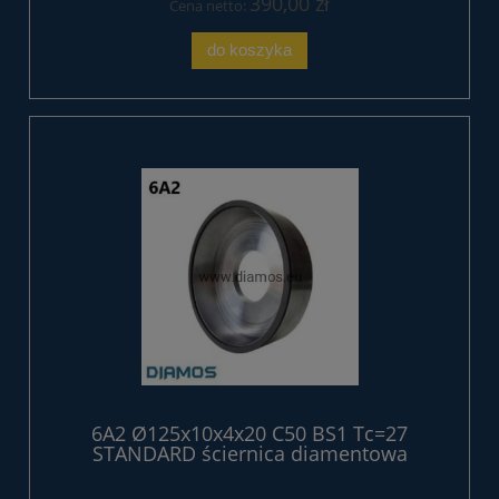
390,00 zł
Cena netto:
do koszyka
6A2 Ø125x10x4x20 C50 BS1 Tc=27
STANDARD ściernica diamentowa
żywiczna