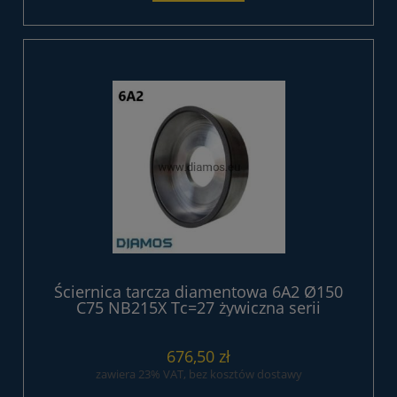
Ściernica tarcza diamentowa 6A2 Ø150
C75 NB215X Tc=27 żywiczna serii
EXTREME
676,50 zł
zawiera 23% VAT, bez kosztów dostawy