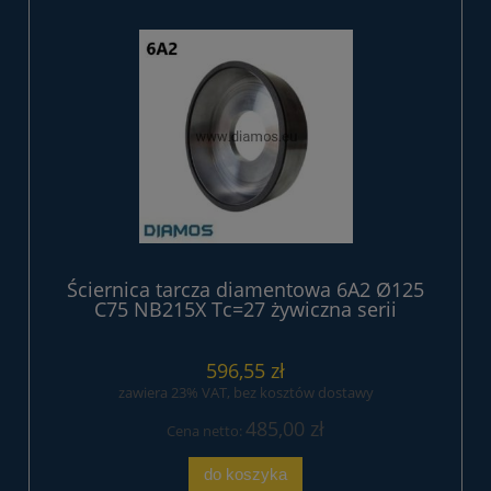
Ściernica tarcza diamentowa 6A2 Ø125
C75 NB215X Tc=27 żywiczna serii
EXTREME
596,55 zł
zawiera 23% VAT, bez kosztów dostawy
485,00 zł
Cena netto:
do koszyka