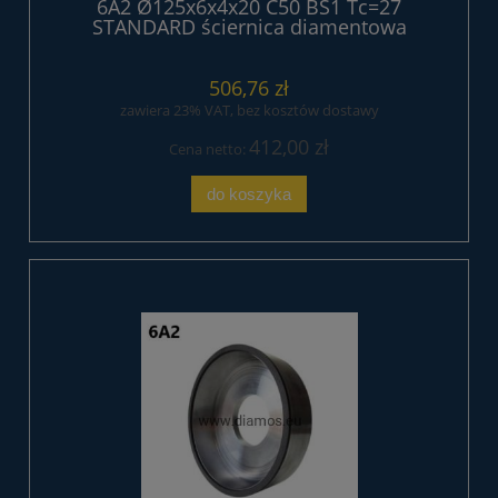
6A2 Ø125x6x4x20 C50 BS1 Tc=27
STANDARD ściernica diamentowa
żywiczna
506,76 zł
zawiera 23% VAT, bez kosztów dostawy
412,00 zł
Cena netto:
do koszyka