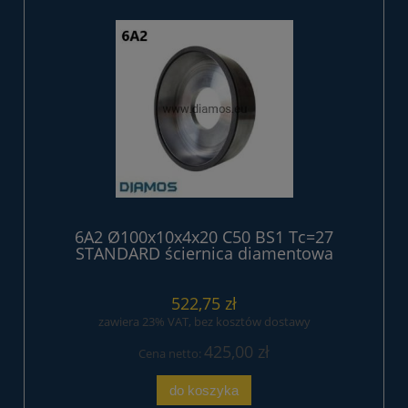
6A2 Ø100x10x4x20 C50 BS1 Tc=27
STANDARD ściernica diamentowa
żywiczna
522,75 zł
zawiera 23% VAT, bez kosztów dostawy
425,00 zł
Cena netto:
do koszyka