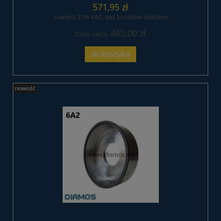
571,95 zł
zawiera 23% VAT, bez kosztów dostawy
465,00 zł
Cena netto:
do koszyka
nowość