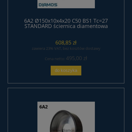
6A2 Ø150x10x4x20 C50 BS1 Tc=27
STANDARD ściernica diamentowa
żywiczna
608,85 zł
zawiera 23% VAT, bez kosztów dostawy
495,00 zł
Cena netto:
do koszyka