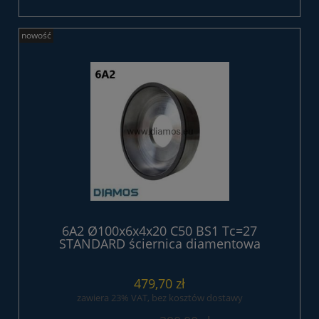
nowość
6A2 Ø100x6x4x20 C50 BS1 Tc=27
STANDARD ściernica diamentowa
żywiczna
479,70 zł
zawiera 23% VAT, bez kosztów dostawy