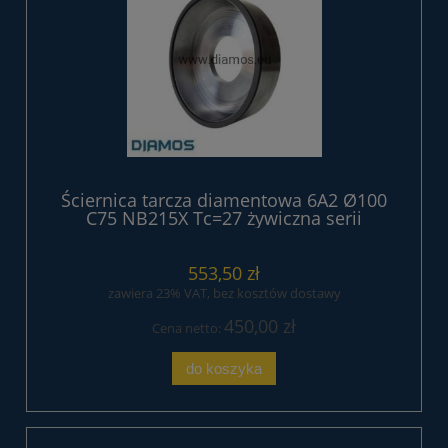
Ściernica tarcza diamentowa 6A2 Ø100
C75 NB215X Tc=27 żywiczna serii
EXTREME
553,50 zł
zawiera 23% VAT, bez kosztów dostawy
450,00 zł
Cena netto:
do koszyka