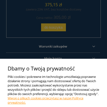
375,15 zł
zawiera 23% VAT, bez kosztów dostawy
305,00 zł
Cena netto:
do koszyka
Warunki zakupów
Moje konto
Dbamy o Twoją prywatność
Informacje o sklepie
Pliki cookies i pokrewne im technologie umożliwiają poprawne
działanie strony i pomagają nam dostosować ofertę do Twoich
Ze względu na szeroką gamę produktów oferowanych przez firmę
potrzeb. Możesz zaakceptować wykorzystanie przez nas
wszystkich tych plików i przejść do sklepu lub dostosować użycie
DIAMOS sp. j. sklep internetowy oferuje tylko ich część. Jeśli nie
plików do swoich preferencji, wybierając opcję "Dostosuj zgody".
znaleźli Państwo tutaj tego czego szukali zachęcamy do kontaktu
Więcej o plikach cookies przeczytasz w naszej Polityce
telefonicznego lub mailowego. Postaramy się dobrać odpowiedni
prywatności.
produkt.