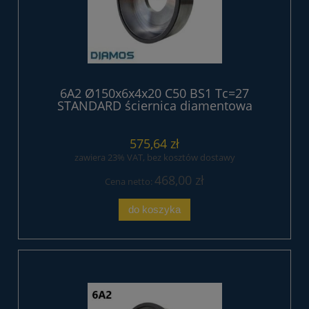
6A2 Ø150x6x4x20 C50 BS1 Tc=27
STANDARD ściernica diamentowa
żywiczna
575,64 zł
zawiera 23% VAT, bez kosztów dostawy
468,00 zł
Cena netto:
do koszyka