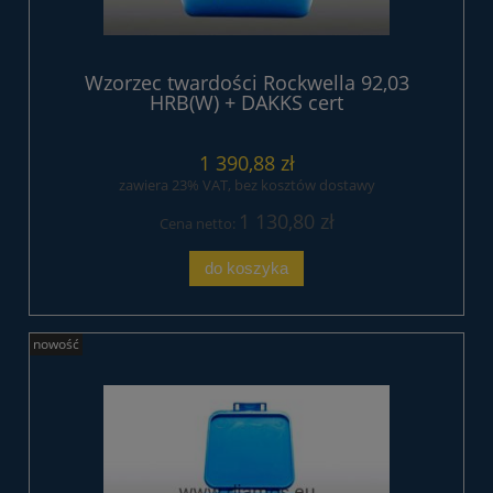
Wzorzec twardości Rockwella 92,03
HRB(W) + DAKKS cert
1 390,88 zł
zawiera 23% VAT, bez kosztów dostawy
1 130,80 zł
Cena netto:
do koszyka
nowość