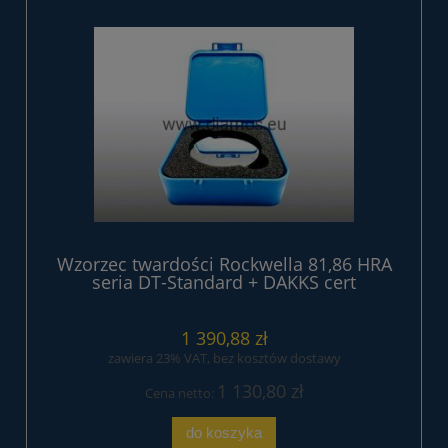
Wzorzec twardości Rockwella 81,86 HRA
seria DT-Standard + DAKKS cert
1 390,88 zł
zawiera 23% VAT, bez kosztów dostawy
1 130,80 zł
Cena netto:
do koszyka