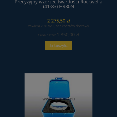
Precyzyjny wzorzec twardości Rockwella
(41-83) HR30N
2 275,50 zł
zawiera 23% VAT, bez kosztów dostawy
1 850,00 zł
Cena netto:
do koszyka