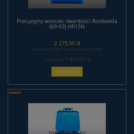
Precyzyjny wzorzec twardości Rockwella
(69-93) HR15N
2 275,50 zł
zawiera 23% VAT, bez kosztów dostawy
1 850,00 zł
Cena netto:
do koszyka
nowość