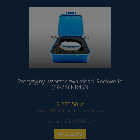
Precyzyjny wzorzec twardości Rockwella
(19-74) HR45N
2 275,50 zł
zawiera 23% VAT, bez kosztów dostawy
1 850,00 zł
Cena netto:
do koszyka