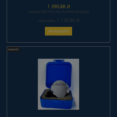
1 390,88 zł
zawiera 23% VAT, bez kosztów dostawy
1 130,80 zł
Cena netto:
do koszyka
nowość