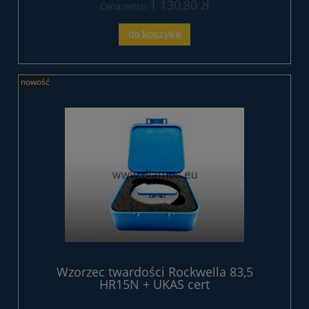
1 130,80 zł
Cena netto:
do koszyka
nowość
Wzorzec twardości Rockwella 83,5
HR15N + UKAS cert