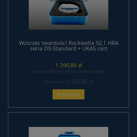
Wzorzec twardości Rockwella 92,1 HRA
seria DX-Standard + UKAS cert
1 390,88 zł
zawiera 23% VAT, bez kosztów dostawy
1 130,80 zł
Cena netto:
do koszyka