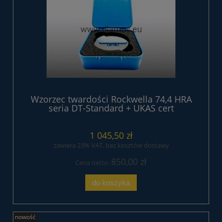
Wzorzec twardości Rockwella 74,4 HRA
seria DT-Standard + UKAS cert
1 045,50 zł
zawiera 23% VAT, bez kosztów dostawy
850,00 zł
Cena netto:
do koszyka
nowość