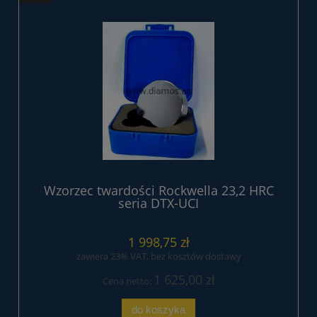
Wzorzec twardości Rockwella 23,2 HRC
seria DTX-UCI
1 998,75 zł
zawiera 23% VAT, bez kosztów dostawy
1 625,00 zł
Cena netto:
do koszyka