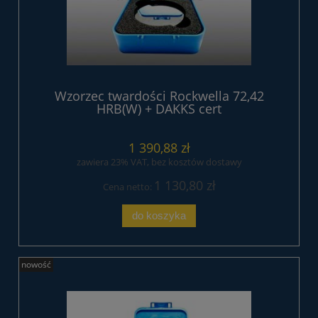
Wzorzec twardości Rockwella 72,42
HRB(W) + DAKKS cert
1 390,88 zł
zawiera 23% VAT, bez kosztów dostawy
1 130,80 zł
Cena netto:
do koszyka
nowość