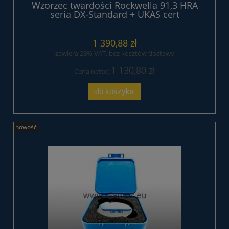
Wzorzec twardości Rockwella 91,3 HRA
seria DX-Standard + UKAS cert
1 390,88 zł
zawiera 23% VAT, bez kosztów dostawy
1 130,80 zł
Cena netto:
do koszyka
nowość