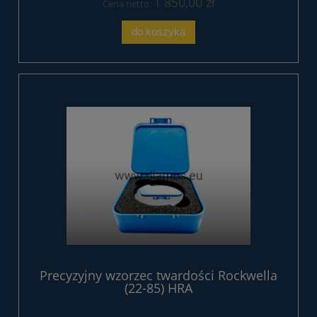
1 850,00 zł
Cena netto:
do koszyka
Precyzyjny wzorzec twardości Rockwella
(22-85) HRA