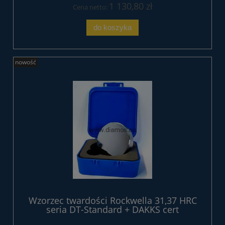
1 130,80 zł
Cena netto:
do koszyka
nowość
Wzorzec twardości Rockwella 31,37 HRC
seria DT-Standard + DAKKS cert