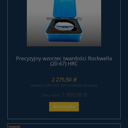
Precyzyjny wzorzec twardości Rockwella
(20-67) HRC
2 275,50 zł
zawiera 23% VAT, bez kosztów dostawy
1 850,00 zł
Cena netto:
do koszyka
nowość