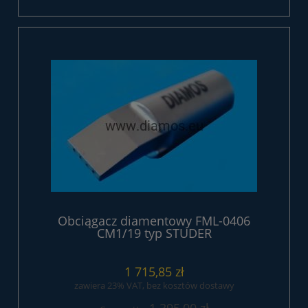
Obciągacz diamentowy FML-0406
CM1/19 typ STUDER
1 715,85 zł
zawiera 23% VAT, bez kosztów dostawy
1 395,00 zł