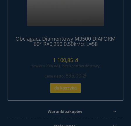
Obciągacz Diamentowy M3500 DIAFORM
60° R=0,250 0,50kr/ct L=58
1 100,85 zł
zawiera 23% VAT, bez kosztów dostawy
895,00 zł
Cena netto:
do koszyka
Warunki zakupów
Moje konto