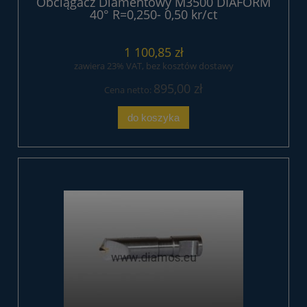
Obciągacz Diamentowy M3500 DIAFORM
40° R=0,250- 0,50 kr/ct
1 100,85 zł
zawiera 23% VAT, bez kosztów dostawy
895,00 zł
Cena netto:
do koszyka